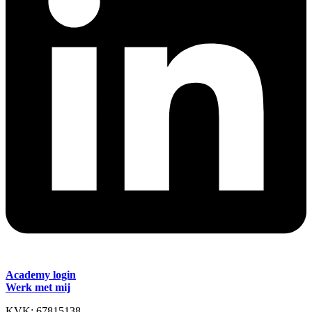
Academy login
Werk met mij
KVK: 67815138